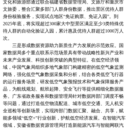
文化和旅游部通过联合福建省数据管理局、文旅厅和重庆市
文旅委，整合汇聚多部门人群身份数据，推出景区优待人群
身份核验服务，实现试点地区
“免证购票、免证入园”。到
2025年底，将实现超过300家大中型景区满足至少3类特殊优
待人群的自动化验证入园，累计惠及优待人群超过1000万人
次。
三是形成数据资源助力新质生产力发展的示范效应。国
家数据局多个重点联系示范场景具有带动战略性新兴产业和
未来产业发展、科技创新突破的典型特征。在低空经济领
域，中国气象局组织多地气象部门构建精密的低空气象监测
网络，强化低空气象数据采集和分析，结合各类低空飞行器
的运行服务场景，研发低空气象预报技术和气象保障服务产
品，为航线规划、航班起降、安全飞行等提供精细化数据服
务。广东省政务服务和数据管理局针对数据跨部门调度不畅
等问题，通过打造低空物流配送、城市低空交通、无人机安
全巡检等创新场景，实现跨部门数据汇聚、融合、共享，赋
能多领域
“低空+”行业创新，护航低空经济发展。在智能汽车
领域，安徽省数据资源管理局打造新能源汽车与智能网联汽