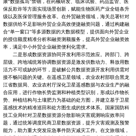
康
“数据孤岛”禁锢，在药械研发、临床试验、药品监管、医
保反欺诈等方面实现场景创新，赋能生物医药产业全链条升
级以及医保管理服务改革。在外贸融资领域，海关总署针对
数据供给不足影响外贸企业高效便捷融资问题，通过构建融
合“单一窗口”等多源数据的大数据模型，提供面向外贸企业
的授信额度精准分析和融资测额服务，提高外贸企业融资效
率，满足中小外贸企业融资便利化需求。
二是形成数据资源协同开发利用示范效应。跨部门、跨
层级、跨地域统筹协调数据资源是激发供数动力、释放用数
活力不可或缺的环节，是破解公共数据资源开发利用供需对
接不畅问题的关键。在遥感卫星领域，农业农村部联合黑龙
江省数据局、农业农村厅深化卫星遥感数据与农业生产的融
合应用，进行作物长势监测和种植类型识别，形成以作物长
势、种植结构与土壤肥力为基础的处方图，并建立基于卫星
遥感技术的精准巡田和处方图生成的技术体系。国家国防科
技工业局针对卫星数据资源分散影响灾害观测响应效率问
题，通过统筹调度民商卫星数据资源，提升灾害观测及预警
能力，助力重大突发应急事件防灾减灾工作。在文旅领域，