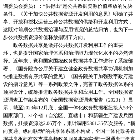
询委员会委员）：
“供得出”是公共数据资源价值释放的先决
条件。《关于加快公共数据资源开发利用的意见》明确了共
享、开放和授权运营三种公共数据的供给和开发利用方式，
这既对前期公共数据治理与应用情况的总结归纳，也为下一
步公共数据资源价值释放指明了方向。
政务数据共享是做好公共数据开发利用工作的重要一
环，也是提升国家治理体系和治理能力现代化水平的必然选
择。近年来，党和国家围绕政务数据共享工作进行了系统部
署，《国务院办公厅关于建立健全政务数据共享协调机制加
快推进数据有序共享的意见》《国务院关于加强数字政府建
设的指导意见》等一系列政策文件，完善了政务数据体系的
顶层设计，统筹推进政务数据共享和应用工作。全国数据资
源调查工作组发布的《全国数据资源调查报告（
2023）》显
示，截至2023年12月底，全国一体化政务数据枢纽接入53个
国家部门、31个省（自治区、直辖市）和新疆生产建设兵团
数据，挂接资源达2.06万个，累计调用5361.35亿次服务。“横
向贯通、纵向联动”的共享体系基本构成，全国一体化政务数
据共享枢纽有效支撑高频政务服务事项实现“一网通办”“跨省