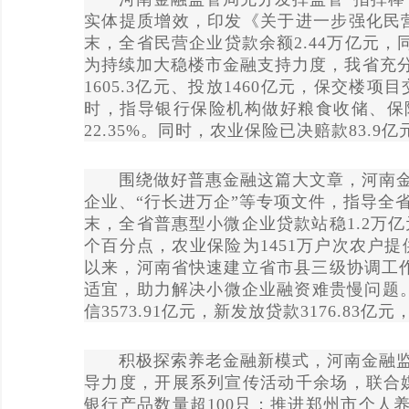
实体提质增效，印发《关于进一步强化民营
末，全省民营企业贷款余额2.44万亿元，同
为持续加大稳楼市金融支持力度，我省充分
1605.3亿元、投放1460亿元，保交
时，指导银行保险机构做好粮食收储、保险
22.35%。同时，农业保险已决赔款83.9
围绕做好普惠金融这篇大文章，河南金融
企业、
“行长进万企”等专项文件，指导全
末，全省普惠型小微企业贷款站稳1.2万亿
个百分点，农业保险为1451万户次农户
以来，河南省快速建立省市县三级协调工作
适宜，助力解决小微企业融资难贵慢问题。
信3573.91亿元，新发放贷款3176.83
积极探索养老金融新模式，河南金融监管
导力度，开展系列宣传活动千余场，联合
银行产品数量超100只；推进郑州市个人养