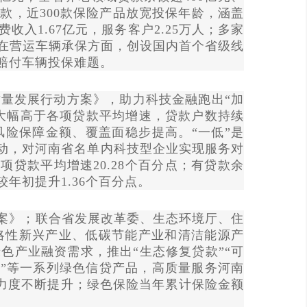
余款，近300款保险产品放宽投保年龄，涵盖
入1.67亿元，服务客户2.25万人；多家
在营运车辆承保方面，创设国内首个省级线
赔付车辆投保难题。
量发展行动方案》，助力科技金融跑出
“加
速大幅高于各项贷款平均增速，贷款户数持续
险保障金额、覆盖面稳步提高。“一低”是
活动，对河南省名单内科技型企业实现服务对
各项贷款平均增速20.28个百分点；有贷款余
，较年初提升1.36个百分点。
方案》；联合省发展改革委、生态环境厅、住
略性新兴产业、低碳节能产业和清洁能源产
色产业融资需求，推出“生态修复贷款”“可
险”等一系列绿色信贷产品，高质量服务河南
支持力度不断提升；绿色保险当年累计保险金额