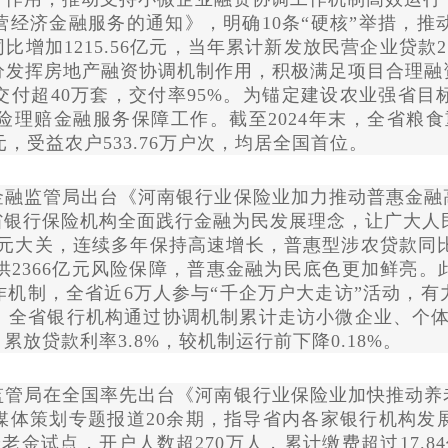
经济金融服务的通知》，明确10条“硬核”举措，推动
比增加1215.56亿元，当年累计新发放民营企业贷款2.
发挥房地产融资协调机制作用，积极满足项目合理融
楼项目交付超40万套，交付率95%。为锚定建设农业强
理赔金融服务保障工作。截至2024年末，全省粮食重点
亿元，受益农户533.76万户次，均居全国首位。
监管局出台《河南银行业保险业加力推动普惠金融
省银行保险机构全面践行金融为民发展理念，让广大人民
元大关，连续多年保持高速增长，普惠型涉农贷款同比增长
提供2366亿元风险保障，普惠金融为民底色更加鲜亮
机制，全省近6万人参与“千企万户大走访”活动，
全省银行机构通过协调机制累计走访小微企业、个体工
亿元，累放贷款利率3.8%，较机制运行前下降0.18%。
局在全国率先出台《河南银行业保险业加快推动养
媒体策划专题报道
20余期，指导省内各家银行机构发
老金试点，开户人数超270万人，累计缴费超过17.8