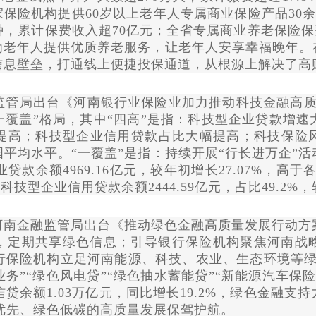
家保险机构提供60岁以上老年人专属商业保险产品30
累计保费收入超70亿元；全省专属商业养老保险保费收
为老年人提供优质养老服务，让老年人安享幸福晚年。
信息壁垒，打通线上便捷投保通道，从根源上解决了高
管局出台《河南银行业保险业加力推动科技金融高质
一覆盖”格局，其中“四高”是指：科技型企业贷款增
提高；科技型企业信用贷款占比大幅提高；科技保险风
平均水平。“一覆盖”是指：持续开展“行长进万企”
贷款余额4969.16亿元，较年初增长27.07%，高于
。科技型企业信用贷款余额2444.59亿元，占比49.2%
，河南金融监管局出台《推动绿色金融高质量发展行动
，定期共享绿色信息；引导银行保险机构聚焦河南战
保险机构立足河南能源、科技、农业、生态环境等绿
业务”“绿色风电贷”“绿色抽水蓄能贷”“新能源汽车保
信贷余额1.03万亿元，同比增长19.2%，绿色金融
为生态优先、绿色低碳的高质量发展保驾护航。