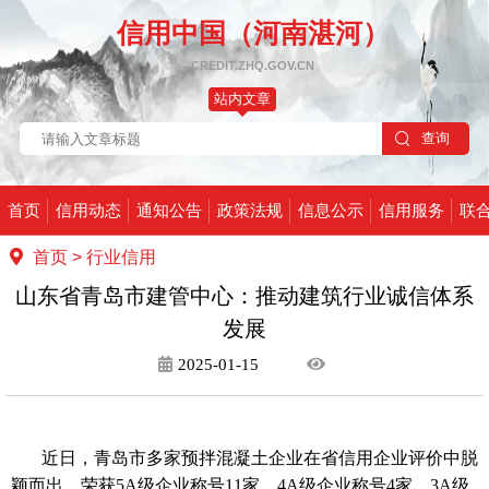
信用中国（河南湛河）
CREDIT.ZHQ.GOV.CN
站内文章
首页
信用动态
通知公告
政策法规
信息公示
信用服务
联
首页
>
行业信用
山东省青岛市建管中心：推动建筑行业诚信体系
发展
2025-01-15
近日，青岛市多家预拌混凝土企业在省信用企业评价中脱
颖而出，荣获
5A级企业称号11家，4A级企业称号4家，3A级