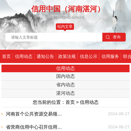
信用中国（河南湛河）
CREDIT.ZHQ.GOV.CN
站内文章
首页
信用动态
通知公告
政策法规
信息公示
信用服务
联
信用动态
国内动态
省内动态
湛河动态
您当前的位置：
首页
>
信用动态
河南首个公共资源交易领域省级地方标准发布
2024-08-27
省营商信用中心召开信用修复“一件事”和专项信用报告代替无违法违规记录证明业务培训会
2024-08-27