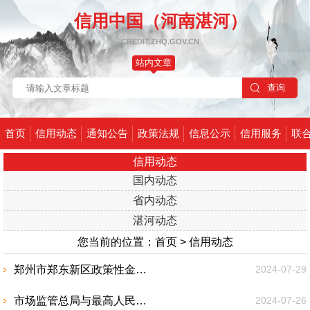
信用中国（河南湛河）
CREDIT.ZHQ.GOV.CN
站内文章
首页
信用动态
通知公告
政策法规
信息公示
信用服务
联
信用动态
国内动态
省内动态
湛河动态
您当前的位置：
首页
>
信用动态
郑州市郑东新区政策性金融宣讲暨银企对接活动举行
2024-07-29
市场监管总局与最高人民法院持续优化数据共享合作机制 打击失信行为
2024-07-26