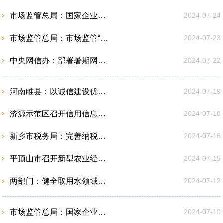
市场监管总局：国家企业信用信息公示系统完成升级改造
2024-07-24
市场监管总局：市场监管“五项行动”查处违法案件逾3.2万起
2024-07-23
中央网信办：部署暑期网络环境整治专项行动
2024-07-22
河南睢县：以诚信建设优化政务服务环境
2024-07-19
济源示范区召开信用信息归集工作推进暨培训会 助力营商环境优化
2024-07-18
新乡市税务局：完善纳税信用评价体系，以信换贷化解企业融资难题
2024-07-16
平顶山市召开新型农业经营主体等5类信用信息归集工作推进会
2024-07-15
两部门：健全取用水领域信用监管相关制度
2024-07-12
市场监管总局：国家企业信用信息公示系统上线新功能
2024-07-10